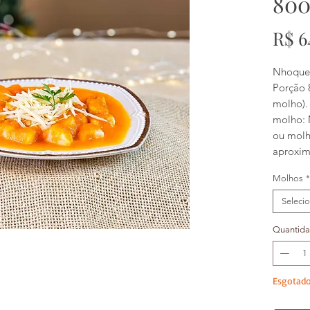
800
R$ 6
Nhoque
Porção 
molho).
molho: 
ou molh
aproxim
Molhos
*
Seleci
Quantid
Esgotad