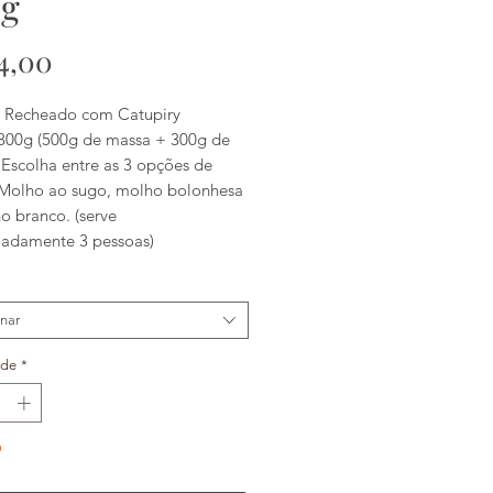
g
Preço
4,00
 Recheado com Catupiry
800g (500g de massa + 300g de
 Escolha entre as 3 opções de
Molho ao sugo, molho bolonhesa
o branco. (serve
adamente 3 pessoas)
onar
ade
*
o