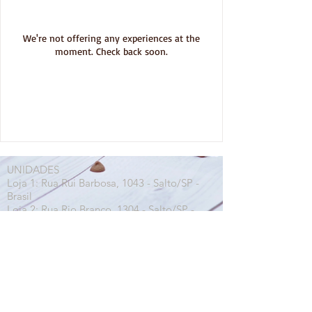
We're not offering any experiences at the
moment. Check back soon.
UNIDADES
Loja 1: Rua Rui Barbosa, 1043 - Salto/SP -
Brasil
Loja 2: Rua Rio Branco, 1304 - Salto/SP -
Brasil
Loja 3: Hospital Unimed Salto/Itu - Itu/SP -
Brasil
CONTATO
Telefone LOJA 1:
(11) 4602-8600